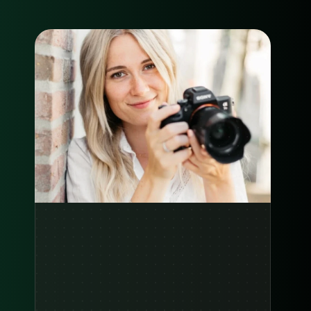
d
e
r
e
s
u
l
t
a
t
e
n
v
a
n
a
n
d
e
r
e
c
o
a
c
h
e
s
?