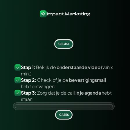
Impact Marketing
GELUKT
W
e
s
p
r
e
k
e
n
e
l
k
a
a
r
s
n
e
l
!
M
a
a
r
v
o
o
r
j
e
v
e
r
d
e
r
g
a
a
t
:
Stap 1:
Bekijk de 
onderstaande
video 
(van x 
min.)
Stap 2:
Check of je de 
bevestigingsmail
hebt ontvangen
Stap 3:
 Zorg dat je de call 
in je agenda
 hebt 
staan
CASES
E
n
b
e
n
j
e
b
e
n
i
e
u
w
d
n
a
a
r