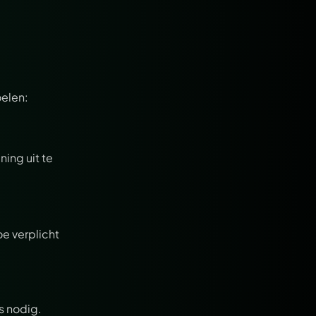
elen:
ing uit te 
e verplicht 
Voor bestellingen zijn je naam, e-mailadres, adres(sen) en betaalgegevens nodig. 