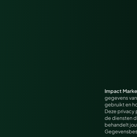
Impact Marke
gegevens van 
gebruikt en h
Deze privacy 
de diensten d
behandelt jo
Gegevensbesc