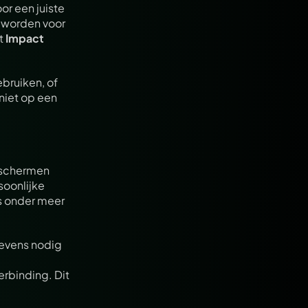
r een juiste 
 worden voor 
t 
Impact 
ruiken, of 
iet op een 
eschermen 
soonlijke 
 onder meer 
evens nodig 
rbinding. Dit 