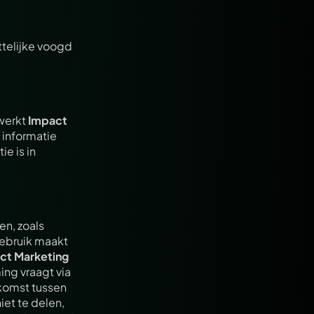
telijke voogd 
werkt 
Impact 
informatie 
 is in 
, zoals 
ebruik maakt 
ct Marketing
ng vraagt via 
komst tussen 
iet te delen, 