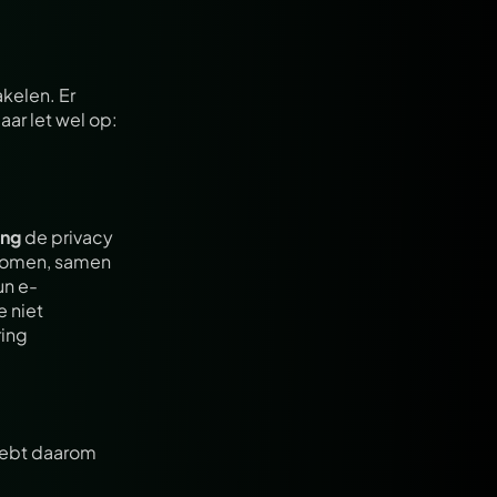
kelen. Er 
r let wel op: 
ing
 de privacy 
 komen, samen 
un e-
 niet 
ing 
 hebt daarom 