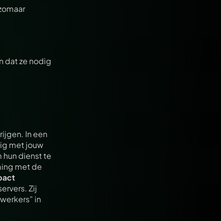
zomaar 
 dat ze nodig 
krijgen. In een 
ig met jouw 
hun dienst te 
ing met de 
act 
vers. Zij 
werkers” in 