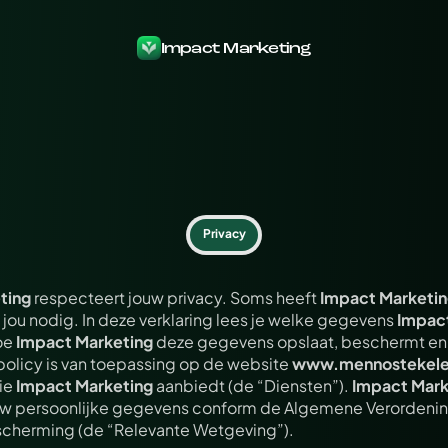
Impact Marketing
Privacy
P
r
i
v
a
c
y
P
o
l
i
c
y
ting
 respecteert jouw privacy. Soms heeft 
Impact Marketi
jou nodig. In deze verklaring lees je welke gegevens 
Impac
oe 
Impact Marketing
 deze gegevens opslaat, beschermt en 
policy is van toepassing op de website 
www.mennostekele
ie 
Impact Marketing
 aanbiedt (de “Diensten”). 
Impact Mark
uw persoonlijke gegevens conform de Algemene Verordenin
herming (de “Relevante Wetgeving”).