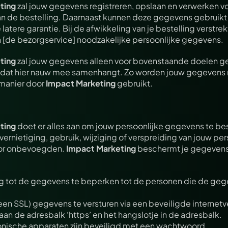
ting
 zal jouw gegevens registreren, opslaan en verwerken voo
an de bestelling. Daarnaast kunnen deze gegevens gebruikt
latere garantie. Bij de afwikkeling van je bestelling verstrek
n [de bezorgservice] noodzakelijke persoonlijke gegevens.
ting
 zal jouw gegevens alleen voor bovenstaande doelen geb
 dat hier nauw mee samenhangt. Zo worden jouw gegevens n
manier door 
Impact Marketing
 gebruikt.
ting
 doet er alles aan om jouw persoonlijke gegevens te b
 vernietiging, gebruik, wijziging of verspreiding van jouw per
r onbevoegden. 
Impact Marketing
 beschermt je gegevens
 tot de gegevens te beperken tot de personen die de geg
een SSL) gegevens te versturen via een beveiligde internetve
 aan de adresbalk ‘https’ en het hangslotje in de adresbalk.
ronische apparaten zijn beveiligd met een wachtwoord.