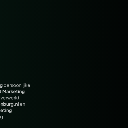
ng
 persoonlijke 
t Marketing
verwerkt. 
nburg.nl
 en 
eting
g 