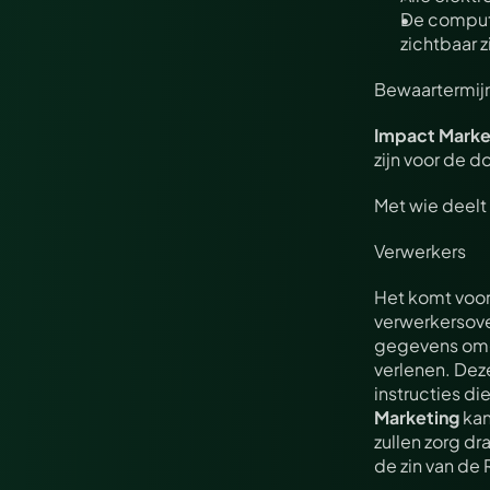
De compute
zichtbaar z
Bewaartermij
Impact Marke
zijn voor de d
Met wie deelt
Verwerkers
Het komt voor
verwerkersove
gegevens omgaa
verlenen. Dez
instructies die
Marketing
 ka
zullen zorg dr
de zin van de