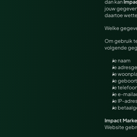
dan kan 
Impac
jouw gegevens
daartoe wetteli
Welke gegeve
Om gebruik t
volgende geg
Je naam
Je adresg
Je woonpl
Je geboor
Je telefo
Je e-maila
Je IP-adre
Je betaal
Impact Marke
Website gebru