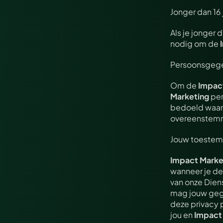
Jonger dan 16 
Als je jonger 
nodig om de 
Persoonsgeg
Om de 
Impac
Marketing
 pe
bedoeld waarme
overeenstemm
Jouw toeste
Impact Marke
wanneer je de
van onze Dien
mag jouw geg
deze privacy 
jou en 
Impact