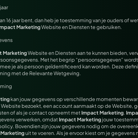
jaar
dan 16 jaar bent, dan heb je toestemming van je ouders of wet
Impact Marketing
 Website en Diensten te gebruiken.
evens
t Marketing
 Website en Diensten aan te kunnen bieden, ver
rsoonsgegevens. Met het begrip “persoonsgegeven” wordt 
e je als persoon geïdentificeerd kan worden. Deze definitie
ing met de Relevante Wetgeving.
mming
ting
 kan jouw gegevens op verschillende momenten bewaren
 Website bezoekt, een account aanmaakt op de Website, g
sten of als je contact opneemt met 
Impact Marketing
. 
Impa
evens verwerken, omdat 
Impact Marketing
 jouw toestemmi
policy. Bovendien zijn jouw gegevens nodig om de overeen
 Marketing
 uit te voeren. Als je ervoor kiest om je gegevens n