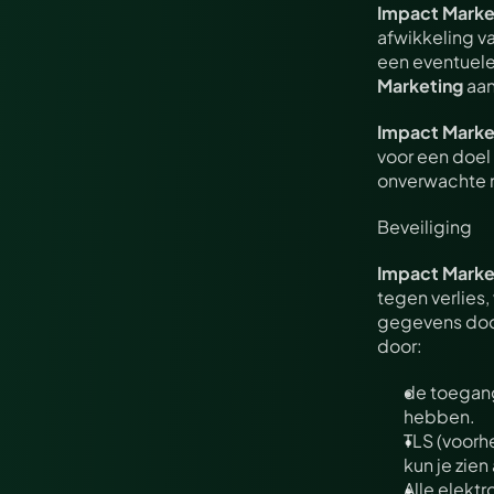
Impact Marke
afwikkeling v
een eventuele 
Marketing
 aa
Impact Marke
voor een doel
onverwachte 
Beveiliging
Impact Marke
tegen verlies,
gegevens doo
door:
de toegang
hebben.
TLS (voorh
kun je zien
Alle elekt