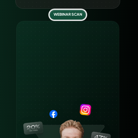
WEBINAR SCAN
Samen
je
webinar
funnel
optimaliseren?
Plan je 'Webinar Scan'