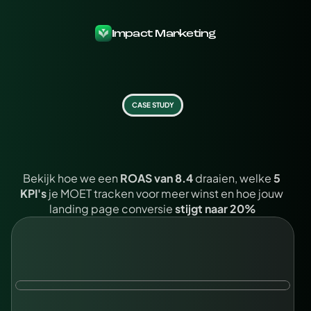
Impact Marketing
CASE STUDY
Z
i
e
h
o
e
w
e
M
a
r
i
t
€
3
0
5
k
w
i
n
s
t
h
e
b
b
e
n
o
p
g
e
l
e
v
e
r
d
i
n
3
j
a
a
r
m
e
t
h
a
a
r
W
e
b
i
n
a
r
F
u
n
n
e
l
…
Bekijk hoe we een 
ROAS van 8.4
 draaien, welke 
5 
KPI's
 je MOET tracken voor meer winst en hoe jouw 
landing page conversie 
stijgt naar 20%