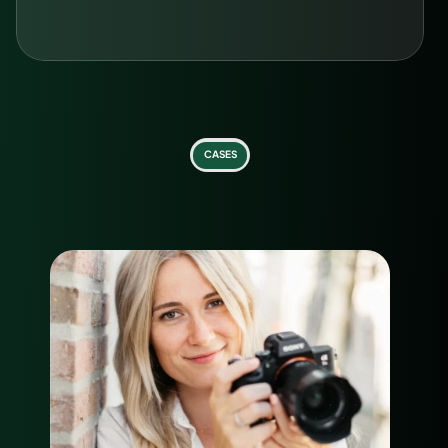
Plan je 'Webinar Scan'
CASES
B
e
n
i
e
u
w
d
n
a
a
r
d
e
r
e
s
u
l
t
a
t
e
n
v
a
n
a
n
d
e
r
e
c
o
a
c
h
e
s
?