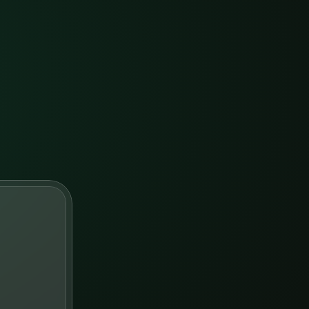
n
d
e