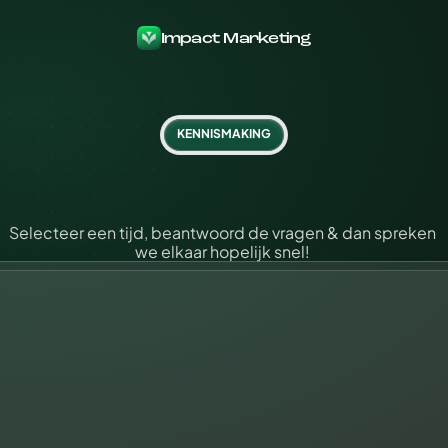
Impact Marketing
KENNISMAKING
e
r
o
n
d
e
r
k
u
n
j
e
e
e
n
v
r
i
j
b
l
i
j
v
e
4
5
m
i
n
.
v
i
d
e
o
c
a
l
l
i
n
p
l
a
n
n
e
n
Selecteer een tijd, beantwoord de vragen & dan spreken 
we elkaar hopelijk snel! 